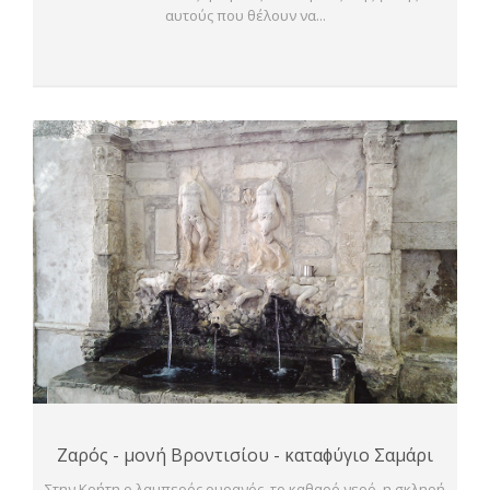
αυτούς που θέλουν να...
Ζαρός - μονή Βροντισίου - καταϕύγιο Σαμάρι
Στην Κρήτη ο λαμπερός ουρανός, το καθαρό νερό, η σκληρή