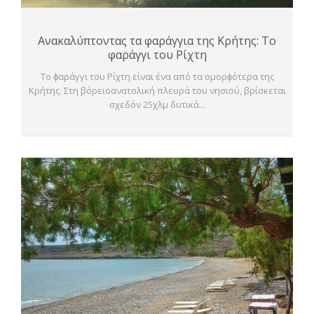
Ανακαλύπτοντας τα φαράγγια της Κρήτης: Το
φαράγγι του Ρίχτη
Το ϕαράγγι του Ρίχτη είναι ένα από τα ομορϕότερα της
Κρήτης. Στη βόρειοανατολική πλευρά του νησιού, βρίσκεται
σχεδόν 25χλμ δυτικά...