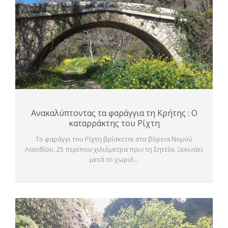
Ανακαλύπτοντας τα φαράγγια τη Κρήτης : Ο
καταρράκτης του Ρίχτη
To φαράγγι του Ρίχτη βρίσκεται στα βόρεια Νομού
Λασιθίου, 25 περίπου χιλιόμετρα πριν τη Σητεία. Ξεκινάει
μετά το χωριό...