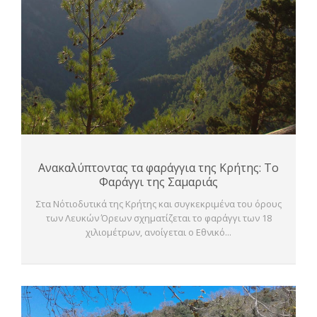
Ανακαλύπτοντας τα φαράγγια της Κρήτης: Το
Φαράγγι της Σαμαριάς
Στα Νότιοδυτικά της Κρήτης και συγκεκριμένα του όρους
των Λευκών Όρεων σχηματίζεται το φαράγγι των 18
χιλιομέτρων, ανοίγεται ο Εθνικό...