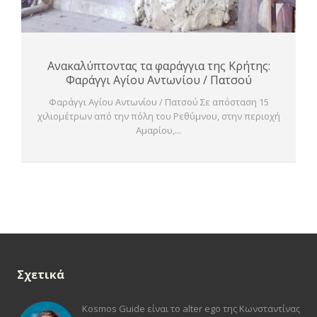
Ανακαλύπτοντας τα φαράγγια της Κρήτης:
Φαράγγι Αγίου Αντωνίου / Πατσού
Φαράγγι Αγίου Αντωνίου / Πατσού Σε απόσταση 15
χιλιομέτρων από την πόλη του Ρεθύμνου, στην περιοχή
Αμαρίου,...
Σχετικά
Kosmos Guide είναι το alter ego της Κωνσταντίνας