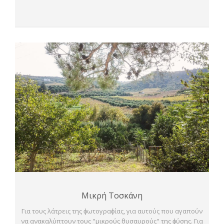
Μικρή Τοσκάνη
Για τους λάτρεις της ϕωτογραϕίας, για αυτούς που αγαπούν
να ανακαλύπτουν τους "μικρούς θυσαυρούς" της ϕύσης. Για