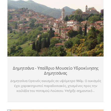
Δημητσάνα - Υπαίθριο Μουσείο Υδροκίνησης
Δημητσάνας
Δημητσάνα Ορεινός οικισμός σε υψόμετρο 960μ. Ο οικισμός
έχει χαρακτηριστεί παραδοσιακός, χτισμένος προς την
κοιλάδα του ποταμού Λούσιου. Υπήρξε σημαντικό...