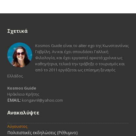
Σχετικά
Kosmos Guide είναι το alter ego της Κωνσταντίνας
Γαβρίλη. Αν και έχει σπουδάσει Γαλλική
Φιλολογία, και έχει εργαστεί αρκετά χρόνια ως
καθηγήτρια, τελικά την τράβηξε ο τουρισμός και
από το 2011 εργάζεται ως επίσημη ξεναγός
Ελλάδος.
Kosmos Guide
Ηράκλειο Κρήτης
EMAIL:
kongavril@yahoo.com
Ανακαλύψτε
Αύγουστος
Πολιτιστικές εκδηλώσεις (Ρέθυμνο)