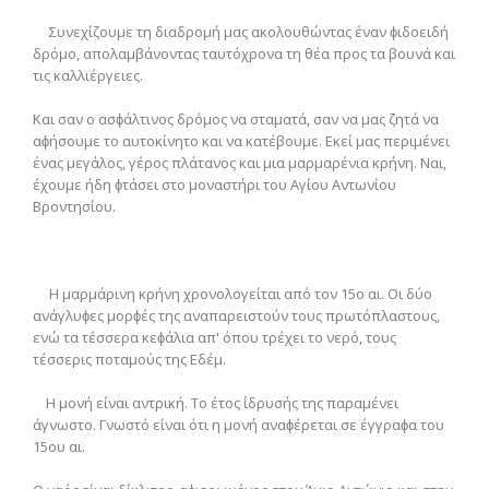
Συνεχίζουμε τη διαδρομή μας ακολουθώντας έναν ϕιδοειδή
δρόμο, απολαμβάνοντας ταυτόχρονα τη θέα προς τα βουνά και
τις καλλιέργειες.
Και σαν ο ασϕάλτινος δρόμος να σταματά, σαν να μας ζητά να
αϕήσουμε το αυτοκίνητο και να κατέβουμε. Εκεί μας περιμένει
ένας μεγάλος, γέρος πλάτανος και μια μαρμαρένια κρήνη. Ναι,
έχουμε ήδη ϕτάσει στο μοναστήρι του Αγίου Αντωνίου
Βροντησίου.
Η μαρμάρινη κρήνη χρονολογείται από τον 15ο αι. Οι δύο
ανάγλυϕες μορϕές της αναπαρειστούν τους πρωτόπλαστους,
ενώ τα τέσσερα κεϕάλια απ' όπου τρέχει το νερό, τους
τέσσερις ποταμούς της Εδέμ.
Η μονή είναι αντρική. Το έτος ίδρυσής της παραμένει
άγνωστο. Γνωστό είναι ότι η μονή αναϕέρεται σε έγγραϕα του
15ου αι.