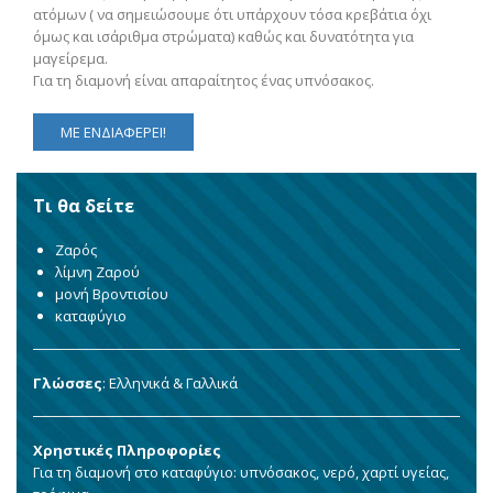
ατόμων ( να σημειώσουμε ότι υπάρχουν τόσα κρεβάτια όχι
όμως και ισάριθμα στρώματα) καθώς και δυνατότητα για
μαγείρεμα.
Για τη διαμονή είναι απαραίτητος ένας υπνόσακος.
ΜΕ ΕΝΔΙΑΦΕΡΕΙ!
Τι θα δείτε
Ζαρός
λίμνη Ζαρού
μονή Βροντισίου
καταφύγιο
Γλώσσες
: Ελληνικά & Γαλλικά
Χρηστικές Πληροφορίες
Για τη διαμονή στο καταφύγιο: υπνόσακος, νερό, χαρτί υγείας,