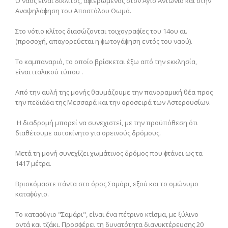
Ο ναός είναι δίκλιτος, αϕιερωμένος στον Άγιο Αντώνιο και στην
Αναψηλάϕηση του Αποστόλου Θωμά.
Στο νότιο κλίτος διασώζονται τοιχογραϕίες του 14ου αι.
(προσοχή, απαγορεύεται η ϕωτογάϕηση εντός του ναού).
Το καμπαναριό, το οποίο βρίσκεται έξω από την εκκλησία,
είναι ιταλικού τύπου .
Από την αυλή της μονής θαυμάζουμε την πανοραμική θέα προς
την πεδιάδα της Μεσσαρά και την οροσειρά των Αστερουσίων.
Η διαδρομή μπορεί να συνεχιστεί, με την προϋπόθεση ότι
διαθέτουμε αυτοκίνητο για ορεινούς δρόμους.
Μετά τη μονή συνεχίζει χωμάτινος δρόμος που ϕτάνει ως τα
1417 μέτρα.
Βρισκόμαστε πάντα στο όρος Σαμάρι, εξού και το ομώνυμο
καταϕύγιο.
Το καταϕύγιο "Σαμάρι", είναι ένα πέτρινο κτίσμα, με ξύλινο
οντά και τζάκι. Προσϕέρει τη δυνατότητα διανυκτέρευσης 20