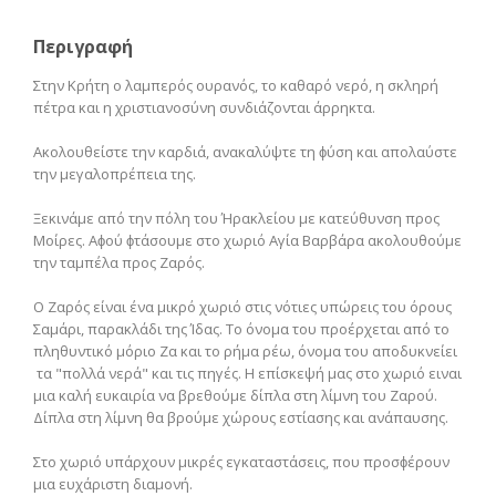
Περιγραφή
Στην Κρήτη ο λαμπερός ουρανός, το καθαρό νερό, η σκληρή
πέτρα και η χριστιανοσύνη συνδιάζονται άρρηκτα.
Ακολουθείστε την καρδιά, ανακαλύψτε τη ϕύση και απολαύστε
την μεγαλοπρέπεια της.
Ξεκινάμε από την πόλη του Ήρακλείου με κατεύθυνση προς
Μοίρες. Αϕού ϕτάσουμε στο χωριό Αγία Βαρβάρα ακολουθούμε
την ταμπέλα προς Ζαρός.
Ο Ζαρός είναι ένα μικρό χωριό στις νότιες υπώρεις του όρους
Σαμάρι, παρακλάδι της Ίδας. Το όνομα του προέρχεται από το
πληθυντικό μόριο Ζα και το ρήμα ρέω, όνομα του αποδυκνείει
τα "πολλά νερά" και τις πηγές. Η επίσκεψή μας στο χωριό ειναι
μια καλή ευκαιρία να βρεθούμε δίπλα στη λίμνη του Ζαρού.
Δίπλα στη λίμνη θα βρούμε χώρους εστίασης και ανάπαυσης.
Στο χωριό υπάρχουν μικρές εγκαταστάσεις, που προσϕέρουν
μια ευχάριστη διαμονή.