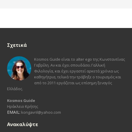
Σχετικά
Kosmos Guide είναι το alter ego της Κωνσταντίνας
Γαβρίλη. Αν και έχει σπουδάσει Γαλλική
Φιλολογία, και έχει εργαστεί αρκετά χρόνια ως
καθηγήτρια, τελικά την τράβηξε ο τουρισμός και
από το 2011 εργάζεται ως επίσημη ξεναγός
Ελλάδος.
Kosmos Guide
Ηράκλειο Κρήτης
EMAIL:
kongavril@yahoo.com
Ανακαλύψτε