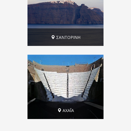
ΣΑΝΤΟΡΙΝΗ
Σαντορίνη: Ημεροβίγλι, Μεσοχώρι
ΑΧΑΪ́Α
Πάτρα, η "νεοκλασική" όψη!