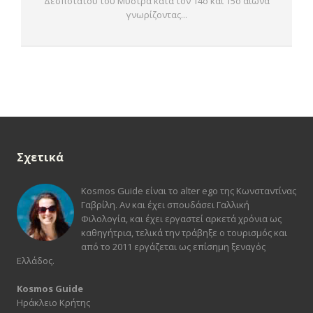
Δεσποτάτου του Μυστρά κατά τον 14ο και 15ο αιώνα
γνωρίζοντας...
Σχετικά
Kosmos Guide είναι το alter ego της Κωνσταντίνας
Γαβρίλη. Αν και έχει σπουδάσει Γαλλική
Φιλολογία, και έχει εργαστεί αρκετά χρόνια ως
καθηγήτρια, τελικά την τράβηξε ο τουρισμός και
από το 2011 εργάζεται ως επίσημη ξεναγός
Ελλάδος.
Kosmos Guide
Ηράκλειο Κρήτης