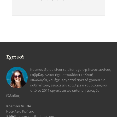
Σχετικά
Kosmos Guide είναι το alter ego της Κωνσταντίνας
Γαβρίλη. Αν και έχει σπουδάσει Γαλλική
Φιλολογία, και έχει εργαστεί αρκετά χρόνια ως
καθηγήτρια, τελικά την τράβηξε ο τουρισμός και
από το 2011 εργάζεται ως επίσημη ξεναγός
Ελλάδος.
Kosmos Guide
Ηράκλειο Κρήτης
EMAIL:
kongavril@yahoo.com