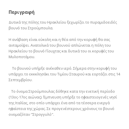
Περιγραφή
Δυτικά της πόλης του Ηρακλείου ξεχωρίζει το πυραμιδοειδές
βουνό του Στρούμπουλα.
Η ανάβαση είναι εύκολη και η θέα από την κορυϕή θα σας
ανταμοίψει. Ανατολικά του βουνού απλώνεται η πόλη του
Ηρακλείου το βουνό Γίουχτας και δυτικά του οι κορυϕές του
Μυλοποτάμου.
Το βουνού υπήρξε ανέκαθεν ιερό. Σήμερα στην κορυϕή του
υπάρχει το εκκκλησάκι του Τιμίου Σταυρού και εορτάζει στις 14
Σεπτεμβρίου.
Το όνομα Στρούμπουλας δόθηκε κατα την ενετική περίοδο
(13ος-17ος αιώνας). Έμπνευση υπήρξε το ηϕαιστειογενές νησί
της Ιταλίας, στο οπίο υπάρχει ένα από τα τέσσερα ενεργά
ηϕαίστεια της χώρας. Σε προγενέστερους χρόνους το βουνό
ονομαζόταν "Στρογγυλό".