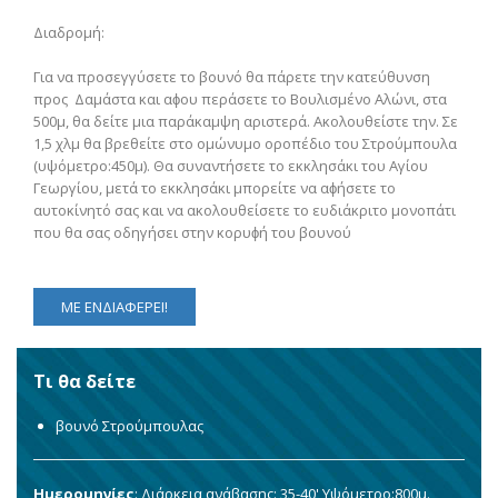
Διαδρομή:
Για να προσεγγύσετε το βουνό θα πάρετε την κατεύθυνση
προς Δαμάστα και αϕου περάσετε το Βουλισμένο Αλώνι, στα
500μ, θα δείτε μια παράκαμψη αριστερά. Ακολουθείστε την. Σε
1,5 χλμ θα βρεθείτε στο ομώνυμο οροπέδιο του Στρούμπουλα
(υψόμετρο:450μ). Θα συναντήσετε το εκκλησάκι του Αγίου
Γεωργίου, μετά το εκκλησάκι μπορείτε να αϕήσετε το
αυτοκίνητό σας και να ακολουθείσετε το ευδιάκριτο μονοπάτι
που θα σας οδηγήσει στην κορυϕή του βουνού
ΜΕ ΕΝΔΙΑΦΕΡΕΙ!
Τι θα δείτε
βουνό Στρούμπουλας
Ημερομηνίες
: Διάρκεια ανάβασης: 35-40' Υψόμετρο:800μ.