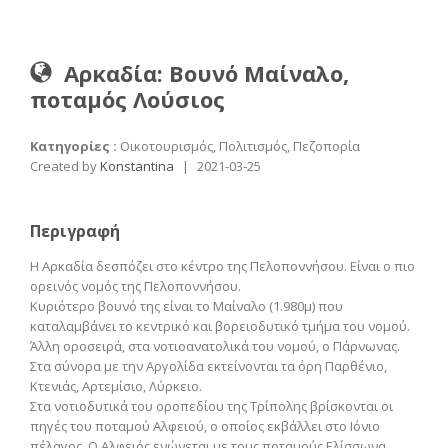
Αρκαδία: Βουνό Μαίναλο,
ποταμός Λούσιος
Κατηγορίες :
Οικοτουρισμός, Πολιτισμός, Πεζοπορία
Created by
Konstantina
|
2021-03-25
Περιγραφή
Η Αρκαδία δεσπόζει στο κέντρο της Πελοποννήσου. Είναι ο πιο
ορεινός νομός της Πελοποννήσου.
Κυριότερο βουνό της είναι το Μαίναλο (1.980μ) που
καταλαμβάνει το κεντρικό και βορειοδυτικό τμήμα του νομού.
Άλλη οροσειρά, στα νοτιοανατολικά του νομού, ο Πάρνωνας.
Στα σύνορα με την Αργολίδα εκτείνονται τα όρη Παρθένιο,
Κτενιάς, Αρτεμίσιο, Λύρκειο.
Στα νοτιοδυτικά του οροπεδίου της Τρίπολης βρίσκονται οι
πηγές του ποταμού Αλφειού, ο οποίος εκβάλλει στο Ιόνιο
πέλαγος. Ο Αλφειός ενώνεται με τους ποταμούς Ελίσσωνα,