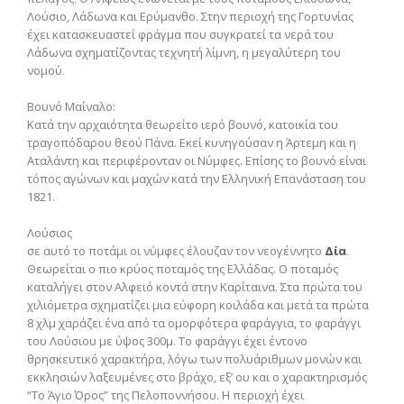
Λούσιο, Λάδωνα και Ερύμανθο. Στην περιοχή της Γορτυνίας
έχει κατασκευαστεί φράγμα που συγκρατεί τα νερά του
Λάδωνα σχηματίζοντας τεχνητή λίμνη, η μεγαλύτερη του
νομού.
Βουνό Μαίναλο:
Κατά την αρχαιότητα θεωρείτο ιερό βουνό, κατοικία του
τραγοπόδαρου θεού Πάνα. Εκεί κυνηγούσαν η Άρτεμη και η
Αταλάντη και περιφέρονταν οι Νύμφες. Επίσης το βουνό είναι
τόπος αγώνων και μαχών κατά την Ελληνική Επανάσταση του
1821.
Λούσιος
σε αυτό το ποτάμι οι νύμφες έλουζαν τον νεογέννητο
Δία
.
Θεωρείται ο πιο κρύος ποταμός της Ελλάδας. Ο ποταμός
καταλήγει στον Αλφειό κοντά στην Καρίταινα. Στα πρώτα του
χιλιόμετρα σχηματίζει μια εύφορη κοιλάδα και μετά τα πρώτα
8 χλμ χαράζει ένα από τα ομορφότερα φαράγγια, το φαράγγι
του Λούσιου με ύψος 300μ. Το φαράγγι έχει έντονο
θρησκευτικό χαρακτήρα, λόγω των πολυάριθμων μονών και
εκκλησιών λαξευμένες στο βράχο, εξ’ ου και ο χαρακτηρισμός
“Το Άγιο Όρος” της Πελοποννήσου. Η περιοχή έχει