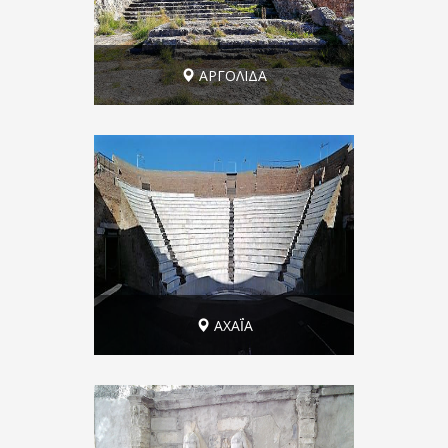
ΑΡΓΟΛΙΔΑ
Άργος: " Η αρχαιότερη πόλη της
Ευρώπης"
ΑΧΑΪ́Α
Πάτρα, η "νεοκλασική" όψη!