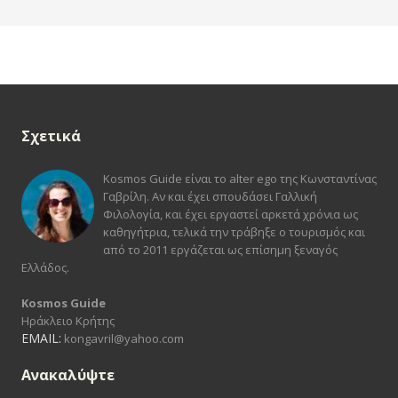
Σχετικά
Kosmos Guide είναι το alter ego της Κωνσταντίνας
Γαβρίλη. Αν και έχει σπουδάσει Γαλλική
Φιλολογία, και έχει εργαστεί αρκετά χρόνια ως
καθηγήτρια, τελικά την τράβηξε ο τουρισμός και
από το 2011 εργάζεται ως επίσημη ξεναγός
Ελλάδος.
Kosmos Guide
Ηράκλειο Κρήτης
EMAIL:
kongavril@yahoo.com
Ανακαλύψτε