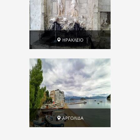
ΗΡΑΚΛΕΙΟ
Ζαρός - μονή Βροντισίου - καταϕύγιο
Σαμάρι
ΑΡΓΟΛΙΔΑ
Αργολίδα: Τολό, Ίρια, Κάντια