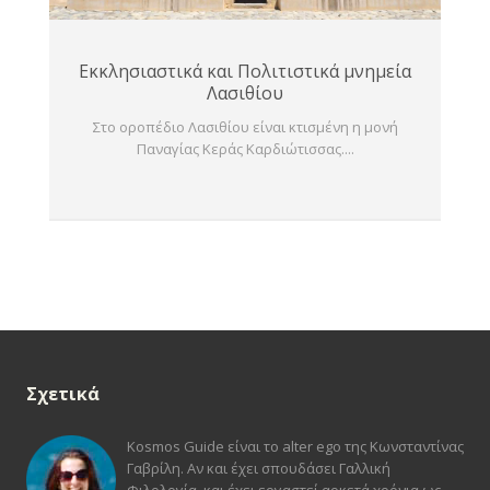
Εκκλησιαστικά και Πολιτιστικά μνημεία
Λασιθίου
Στο οροπέδιο Λασιθίου είναι κτισμένη η μονή
Παναγίας Κεράς Καρδιώτισσας....
Σχετικά
Kosmos Guide είναι το alter ego της Κωνσταντίνας
Γαβρίλη. Αν και έχει σπουδάσει Γαλλική
Φιλολογία, και έχει εργαστεί αρκετά χρόνια ως