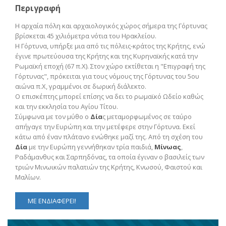
Περιγραφή
Η αρχαία πόλη και αρχαιολογικός χώρος σήμερα της Γόρτυνας
βρίσκεται 45 χιλιόμετρα νότια του Ηρακλείου.
Η Γόρτυνα, υπήρξε μια από τις πόλεις-κράτος της Κρήτης, ενώ
έγινε πρωτεύουσα της Κρήτης και της Κυρηναϊκής κατά την
Ρωμαϊκή εποχή (67 π.Χ). Στον χώρο εκτίθεται η "Επιγραφή της
Γόρτυνας", πρόκειται για τους νόμους της Γόρτυνας του 5ου
αιώνα π.Χ, γραμμένοι σε δωρική διάλεκτο.
Ο επισκέπτης μπορεί επίσης να δει το ρωμαϊκό Ωδείο καθώς
και την εκκλησία του Αγίου Τίτου.
Σύμφωνα με τον μύθο ο
Δία
ς μεταμορφωμένος σε ταύρο
απήγαγε την Ευρώπη και την μετέφερε στην Γόρτυνα. Εκεί
κάτω από έναν πλάτανο ενώθηκε μαζί της. Από τη σχέση του
Δία
με την Ευρώπη γεννήθηκαν τρία παιδιά,
Μίνωας
,
Ραδάμανθυς και Σαρπηδόνας, τα οποία έγιναν ο βασιλείς των
τριών Μινωικών παλατιών της Κρήτης, Κνωσού, Φαιστού και
Μαλίων.
ΜΕ ΕΝΔΙΑΦΕΡΕΙ!