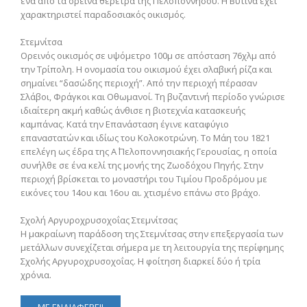
ένα από τα ορεινά θέρετρα της Πελοποννήσου. Η Βυτίνα έχει
χαρακτηριστεί παραδοσιακός οικισμός.
Στεμνίτσα
Ορεινός οικισμός σε υψόμετρο 100μ σε απόσταση 76χλμ από
την Τρίπολη. Η ονομασία του οικισμού έχει σλαβική ρίζα και
σημαίνει “δασώδης περιοχή”. Από την περιοχή πέρασαν
Σλάβοι, Φράγκοι και Οθωμανοί. Τη βυζαντινή περίοδο γνώρισε
ιδιαίτερη ακμή καθώς άνθισε η βιοτεχνία κατασκευής
καμπάνας. Κατά την Επανάσταση έγινε καταφύγιο
επαναστατών και ιδίως του Κολοκοτρώνη. Το Μάη του 1821
επελέγη ως έδρα της Α΄ Πελοποννησιακής Γερουσίας, η οποία
συνήλθε σε ένα κελί της μονής της Ζωοδόχου Πηγής. Στην
περιοχή βρίσκεται το μοναστήρι του Τιμίου Προδρόμου με
εικόνες του 14ου και 16ου αι. χτισμένο επάνω στο βράχο.
Σχολή Αργυροχρυσοχοΐας Στεμνίτσας
Η μακραίωνη παράδοση της Στεμνίτσας στην επεξεργασία των
μετάλλων συνεχίζεται σήμερα με τη λειτουργία της περίφημης
Σχολής Αργυροχρυσοχοΐας. Η φοίτηση διαρκεί δύο ή τρία
χρόνια.