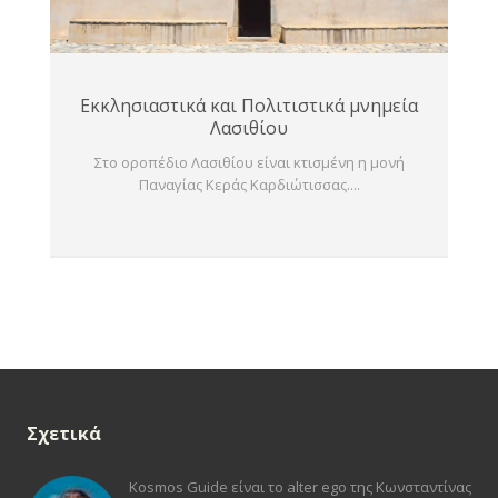
Εκκλησιαστικά και Πολιτιστικά μνημεία
Λασιθίου
Στο οροπέδιο Λασιθίου είναι κτισμένη η μονή
Παναγίας Κεράς Καρδιώτισσας....
Σχετικά
Kosmos Guide είναι το alter ego της Κωνσταντίνας