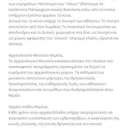
των ευρημάτων. Νοτιότερα των "Οίκων" βλέπουμε τα
κατάλοιπα Παλαιοχριστιανικής Βασιλικής κάτω από τα οποία
υπάρχουν ερείπια αρχαίου Ξενώνα.
Δυτικά του Ξενώνα υπήρχε το Λουτρό των αθλητών. Το Λουτρό
αποτελείτο από δύο δωμάτια. Το Ανατολικό λειτουργούσε ως
αποδυτήριο και το Δυτικό, χωρισμένο στα δύο, ως λουτρό και
ως χώρος αφαίρεσης του "γλοιού" (στρώμα ελαίου, ιδρώτα και
σκόνης).
Αρχαιολογικό Μουσείο Νεμέας.
Το Αρχαιολογικό Μουσείο κατασκευάστηκε στο πλαίσιο του
ανασκαφικού προγράμματος προκειμένου να δεχτεί τα
ευρήματα του αρχαιολογικού χώρου. Τα εκθέματα του
μουσείου αποτελούν μάρτυρες της θρησκευτικής
δραστηριότητας, της καθημερινής ζωής, των αθλητικών
διοργανώσεων και των μύθων που διαδραματίστηκαν στην
Νεμέα.
Αρχαίο στάδιο Νεμέας:
Κάθε χρόνο στην αρχαία Ελλάδα υπήρχε εκεχειρία ώστε να
γιορταστεί η κατάπαυση των εχθροπραξίων, η αναγνώριση της
κοινής γλώσσας, της κοινής θρησκείας και του κοινού