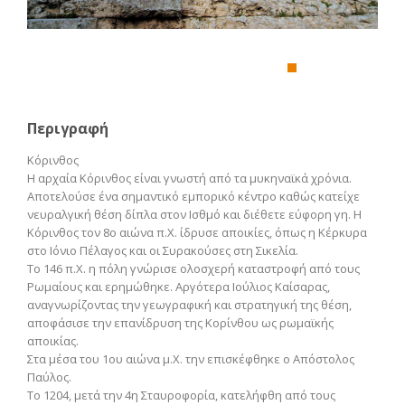
Περιγραφή
Κόρινθος
Η αρχαία Κόρινθος είναι γνωστή από τα μυκηναϊκά χρόνια.
Αποτελούσε ένα σημαντικό εμπορικό κέντρο καθώς κατείχε
νευραλγική θέση δίπλα στον Ισθμό και διέθετε εύφορη γη. Η
Κόρινθος τον 8ο αιώνα π.Χ. ίδρυσε αποικίες, όπως η Κέρκυρα
στο Ιόνιο Πέλαγος και οι Συρακούσες στη Σικελία.
Το 146 π.Χ. η πόλη γνώρισε ολοσχερή καταστροφή από τους
Ρωμαίους και ερημώθηκε. Αργότερα Ιούλιος Καίσαρας,
αναγνωρίζοντας την γεωγραφική και στρατηγική της θέση,
αποφάσισε την επανίδρυση της Κορίνθου ως ρωμαϊκής
αποικίας.
Στα μέσα του 1ου αιώνα μ.Χ. την επισκέφθηκε ο Απόστολος
Παύλος.
Το 1204, μετά την 4η Σταυροφορία, κατελήφθη από τους