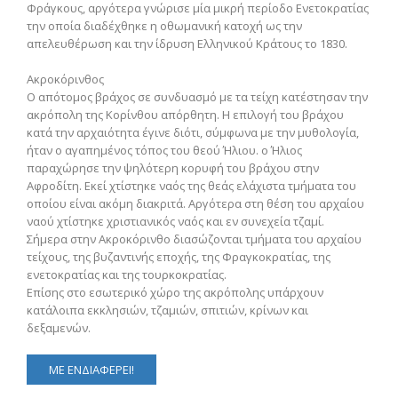
Φράγκους, αργότερα γνώρισε μία μικρή περίοδο Ενετοκρατίας
την οποία διαδέχθηκε η οθωμανική κατοχή ως την
απελευθέρωση και την ίδρυση Ελληνικού Κράτους το 1830.
Ακροκόρινθος
Ο απότομος βράχος σε συνδυασμό με τα τείχη κατέστησαν την
ακρόπολη της Κορίνθου απόρθητη. Η επιλογή του βράχου
κατά την αρχαιότητα έγινε διότι, σύμφωνα με την μυθολογία,
ήταν ο αγαπημένος τόπος του θεού Ήλιου. ο Ήλιος
παραχώρησε την ψηλότερη κορυφή του βράχου στην
Αφροδίτη. Εκεί χτίστηκε ναός της θεάς ελάχιστα τμήματα του
οποίου είναι ακόμη διακριτά. Αργότερα στη θέση του αρχαίου
ναού χτίστηκε χριστιανικός ναός και εν συνεχεία τζαμί.
Σήμερα στην Ακροκόρινθο διασώζονται τμήματα του αρχαίου
τείχους, της βυζαντινής εποχής, της Φραγκοκρατίας, της
ενετοκρατίας και της τουρκοκρατίας.
Επίσης στο εσωτερικό χώρο της ακρόπολης υπάρχουν
κατάλοιπα εκκλησιών, τζαμιών, σπιτιών, κρίνων και
δεξαμενών.
ΜΕ ΕΝΔΙΑΦΕΡΕΙ!