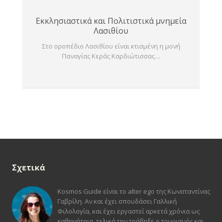
Εκκλησιαστικά και Πολιτιστικά μνημεία
Λασιθίου
Στο οροπέδιο Λασιθίου είναι κτισμένη η μονή
Παναγίας Κεράς Καρδιώτισσας....
Σχετικά
Kosmos Guide είναι το alter ego της Κωνσταντίνας
Γαβρίλη. Αν και έχει σπουδάσει Γαλλική
Φιλολογία, και έχει εργαστεί αρκετά χρόνια ως
καθηγήτρια, τελικά την τράβηξε ο τουρισμός και