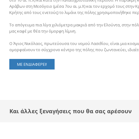
στο 1ο αι. π.Χ) και κατά την Παλαιοχριστιανική περίοδο. Η παρακμή
Αράβων στη Μεσόγειο (μέσα 7ου αι. μ.Χ) και τον ερχομό τους στην Κρήτ
Κρήτης από τους ενετούς) το λιμάνι της πόλης χρησιμοποιήθηκε περ
Το απόγευμα πια λίγα χιλιόμετρα μακριά από την Ελούντα, στην π
μας καφέ με θέα την όμορφη λίμνη.
Ο Άγιος Νικόλαος, πρωτεύουσα του νομού Λασιθίου, είναι μια κοσμική
ομορφαίνουν το σύγχρονο κέντρο της πόλης που ζωντανεύει, ιδιαίτε
ΜΕ ΕΝΔΙΑΦΕΡΕΙ!
Και άλλες ξεναγήσεις που θα σας αρέσουν