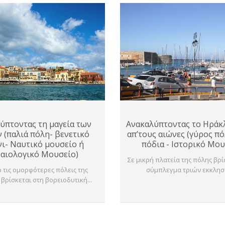
ύπτοντας τη μαγεία των
Ανακαλύπτοντας το Ηράκ
 (παλιά πόλη- βενετικό
απ’τους αιώνες (γύρος πό
νι- Ναυτικό μουσείο ή
πόδια - Ιστορικό Μου
αιολογικό Μουσείο)
Σε μικρή πλατεία της πόλης βρ
 τις ομορφότερες πόλεις της
σύμπλεγμα τριών εκκλησι
 βρίσκεται στη βορειοδυτική...