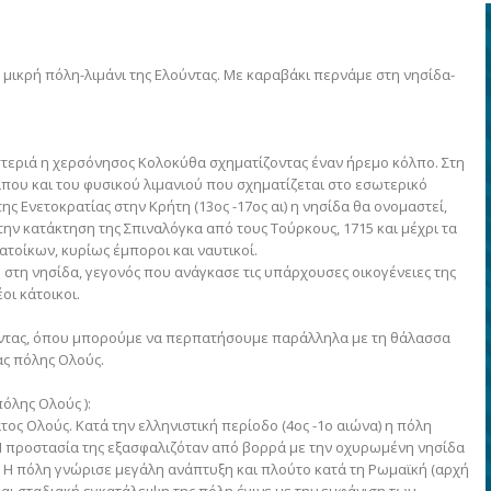
 μικρή πόλη-λιμάνι της Ελούντας. Με καραβάκι περνάμε στη νησίδα-
στεριά η χερσόνησος Κολοκύθα σχηματίζοντας έναν ήρεμο κόλπο. Στη
λπου και του φυσικού λιμανιού που σχηματίζεται στο εσωτερικό
ης Ενετοκρατίας στην Κρήτη (13ος -17ος αι) η νησίδα θα ονομαστεί,
ην κατάκτηση της Σπιναλόγκα από τους Τούρκους, 1715 και μέχρι τα
τοίκων, κυρίως έμποροι και ναυτικοί.
 στη νησίδα, γεγονός που ανάγκασε τις υπάρχουσες οικογένειες της
οι κάτοικοι.
ούντας, όπου μπορούμε να περπατήσουμε παράλληλα με τη θάλασσα
ας πόλης Ολούς.
όλης Ολούς ):
ος Ολούς. Κατά την ελληνιστική περίοδο (4ος -1ο αιώνα) η πόλη
. Η προστασία της εξασφαλιζόταν από βορρά με την οχυρωμένη νησίδα
 Η πόλη γνώρισε μεγάλη ανάπτυξη και πλούτο κατά τη Ρωμαϊκή (αρχή