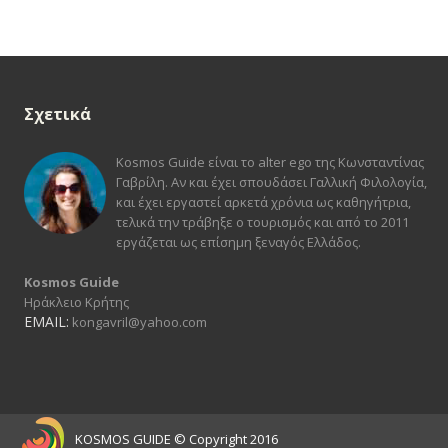
Σχετικά
Kosmos Guide είναι το alter ego της Κωνσταντίνας
Γαβρίλη. Αν και έχει σπουδάσει Γαλλική Φιλολογία,
και έχει εργαστεί αρκετά χρόνια ως καθηγήτρια,
τελικά την τράβηξε ο τουρισμός και από το 2011
εργάζεται ως επίσημη ξεναγός Ελλάδος.
Kosmos Guide
Ηράκλειο Κρήτης
EMAIL:
kongavril@yahoo.com
KOSMOS GUIDE
© Copyright 2016