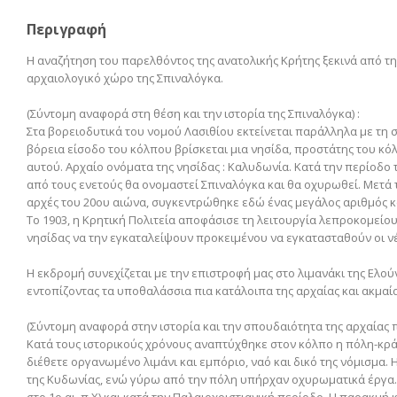
Περιγραφή
Η αναζήτηση του παρελθόντος της ανατολικής Κρήτης ξεκινά από τη
αρχαιολογικό χώρο της Σπιναλόγκα.
(Σύντομη αναφορά στη θέση και την ιστορία της Σπιναλόγκα) :
Στα βορειοδυτικά του νομού Λασιθίου εκτείνεται παράλληλα με τη 
βόρεια είσοδο του κόλπου βρίσκεται μια νησίδα, προστάτης του κό
αυτού. Αρχαίο ονόματα της νησίδας : Καλυδωνία. Κατά την περίοδο τ
από τους ενετούς θα ονομαστεί Σπιναλόγκα και θα οχυρωθεί. Μετά τ
αρχές του 20ου αιώνα, συγκεντρώθηκε εδώ ένας μεγάλος αριθμός κα
Το 1903, η Κρητική Πολιτεία αποφάσισε τη λειτουργία λεπροκομείου
νησίδας να την εγκαταλείψουν προκειμένου να εγκατασταθούν οι νέ
Η εκδρομή συνεχίζεται με την επιστροφή μας στο λιμανάκι της Ελ
εντοπίζοντας τα υποθαλάσσια πια κατάλοιπα της αρχαίας και ακμαί
(Σύντομη αναφορά στην ιστορία και την σπουδαιότητα της αρχαίας π
Κατά τους ιστορικούς χρόνους αναπτύχθηκε στον κόλπο η πόλη-κράτ
διέθετε οργανωμένο λιμάνι και εμπόριο, ναό και δικό της νόμισμα
της Κυδωνίας, ενώ γύρω από την πόλη υπήρχαν οχυρωματικά έργα.