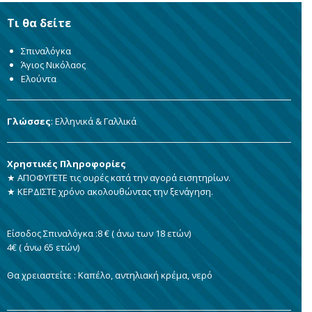
Τι θα δείτε
Σπιναλόγκα
Άγιος Νικόλαος
Ελούντα
Γλώσσες
: Ελληνικά & Γαλλικά
Χρηστικές Πληροφορίες
★ ΑΠΟΦΥΓΕΤΕ τις ουρές κατά την αγορά εισητηρίων.
★ ΚΕΡΔΙΣΤΕ χρόνο ακολουθώντας την ξενάγηση.
Είσοδος Σπιναλόγκα :8 € ( άνω των 18 ετών)
4€ ( άνω 65 ετών)
Θα χρειαστείτε : Καπέλο, αντηλιακή κρέμα, νερό