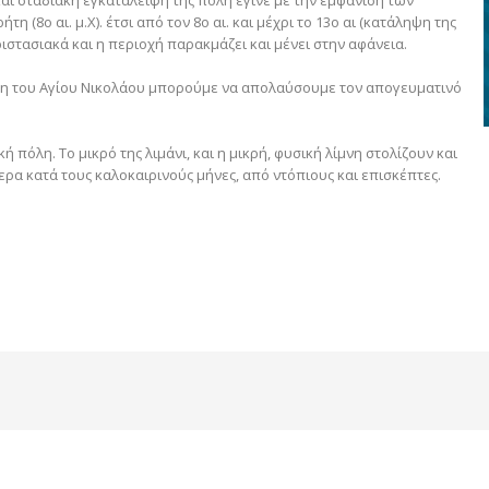
 και σταδιακή εγκατάλειψη της πόλη έγινε με την εμφάνιση των
η (8ο αι. μ.Χ). έτσι από τον 8ο αι. και μέχρι το 13ο αι (κατάληψη της
ιστασιακά και η περιοχή παρακμάζει και μένει στην αφάνεια.
όλη του Αγίου Νικολάου μπορούμε να απολαύσουμε τον απογευματινό
 πόλη. Το μικρό της λιμάνι, και η μικρή, φυσική λίμνη στολίζουν και
ρα κατά τους καλοκαιρινούς μήνες, από ντόπιους και επισκέπτες.