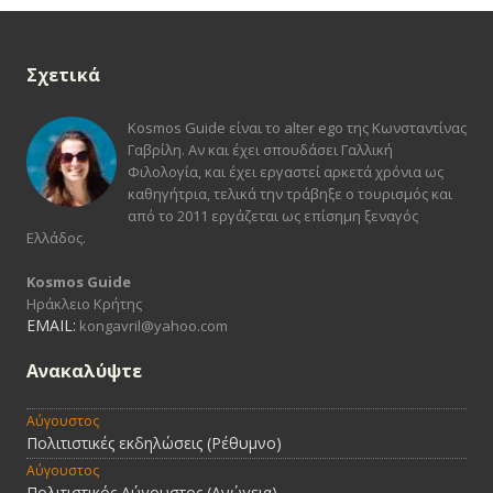
Σχετικά
Kosmos Guide είναι το alter ego της Κωνσταντίνας
Γαβρίλη. Αν και έχει σπουδάσει Γαλλική
Φιλολογία, και έχει εργαστεί αρκετά χρόνια ως
καθηγήτρια, τελικά την τράβηξε ο τουρισμός και
από το 2011 εργάζεται ως επίσημη ξεναγός
Ελλάδος.
Kosmos Guide
Ηράκλειο Κρήτης
EMAIL:
kongavril@yahoo.com
Ανακαλύψτε
Αύγουστος
Πολιτιστικές εκδηλώσεις (Ρέθυμνο)
Αύγουστος
Πολιτιστικός Αύγουστος (Ανώγεια)