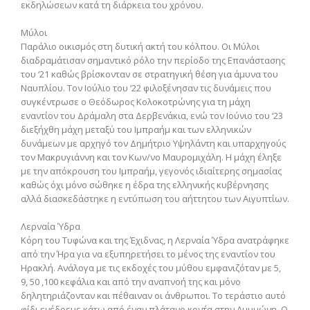
εκδηλώσεων κατά τη διάρκεια του χρόνου.
Μύλοι
Παράλιο οικισμός στη δυτική ακτή του κόλπου. Οι Μύλοι
διαδραμάτισαν σημαντικό ρόλο την περίοδο της Επανάστασης
του ‘21 καθώς βρίσκονταν σε στρατηγική θέση για άμυνα του
Ναυπλίου. Τον Ιούλιο του ‘22 φιλοξένησαν τις δυνάμεις που
συγκέντρωσε ο Θεόδωρος Κολοκοτρώνης για τη μάχη
εναντίον του Δράμαλη στα Δερβενάκια, ενώ τον Ιούνιο του ‘23
διεξήχθη μάχη μεταξύ του Ιμπραήμ και των ελληνικών
δυνάμεων με αρχηγό τον Δημήτριο Υψηλάντη και υπαρχηγούς
τον Μακρυγιάννη και τον Κων/νο Μαυρομιχάλη. Η μάχη έληξε
με την απόκρουση του Ιμπραήμ, γεγονός ιδιαίτερης σημασίας
καθώς όχι μόνο σώθηκε η έδρα της ελληνικής κυβέρνησης
αλλά διασκεδάστηκε η εντύπωση του αήττητου των Αιγυπτίων.
Λερναία Ύδρα
Κόρη του Τυφώνα και της Έχιδνας, η Λερναία Ύδρα ανατράφηκε
από την Ήρα για να εξυπηρετήσει το μένος της εναντίον του
Ηρακλή. Ανάλογα με τις εκδοχές του μύθου εμφανιζόταν με 5,
9, 50 ,100 κεφάλια και από την αναπνοή της και μόνο
δηλητηριάζονταν και πέθαιναν οι άνθρωποι. Το τεράστιο αυτό
φίδι ενέδρευε κάτω από έναν πλάτανο κον΄τα στην Αμυμώνη. Ο