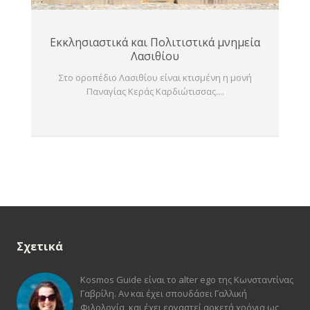
Εκκλησιαστικά και Πολιτιστικά μνημεία
Λασιθίου
Στο οροπέδιο Λασιθίου είναι κτισμένη η μονή
Παναγίας Κεράς Καρδιώτισσας....
Σχετικά
Kosmos Guide είναι το alter ego της Κωνσταντίνας
Γαβρίλη. Αν και έχει σπουδάσει Γαλλική
Φιλολογία, και έχει εργαστεί αρκετά χρόνια ως