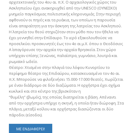
αρχιτεκτονικής του 4ου αι. π.Χ. Ο αρχαιολογικός χώρος του
Ασκληπιείου έχει ανακηρυχθεί από την UNESCO (ΟΥΝΕΣΚΟ)
μνημείο παγκόσμιας πολιτιστικής κληρονομιάς. Στην περιοχή
αφθονούν οι πηγές και τα ρυάκια, των οποίων η παρουσία
είναι απαραίτητη για την άσκηση της λατρείας του Ασκληπιού.
Η λατρεία του θεού στηριζόταν στον μύθο που τον ήθελα να
έχει γεννηθεί στην Επίδαυρο. Το ιερό εξακολουθούσε να
προσελκύει προσκυνητές έως τον 4ο αι μ.Χ. όπου ο Θεοδόσιος
Α΄ απαγόρευσε την αρχαία την αρχαία θρησκεία. Στον χώρο
υπήρχαν επίσης Ξενώνας, παλαίστρα, γυμνάσιο, λουτρά και
ρωμαϊκό ωδείο.
Θέατρο: Χτισμένο στην πλαγιά του λόφου Κυνορτίου το
περίφημο θέατρο της Επιδαύρου, κατασκευασμένο τον 4ο αι.
π.Χ. Μπορούσε να φιλοξενήσει 15.000-17.000 θεατές. Χωρίζεται
με έναν διάδρομο σε δύο διαζώματα. Η ορχήστρα έχει σχήμα
κυκλικό και στο κέντρο της βρισκόταν η
“θυμέλη” (βωμός), της οποίας διατηρείται η βάση. Απέναντι
από την ορχήστρα υπήρχε η σκηνή, η οποία ήταν διώροφη. Στα
πλάγια, μεταξύ κοίλου και ορχήστρας διασώζονται οι δύο
πάροδοι (είσοδοι).
ΜΕ ΕΝΔΙΑΦΕΡΕΙ!