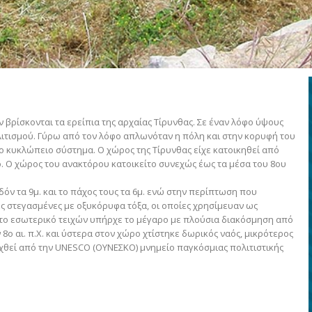
 βρίσκονται τα ερείπια της αρχαίας Τίρυνθας. Σε έναν λόφο ύψους
λιτισμού. Γύρω από τον λόφο απλωνόταν η πόλη και στην κορυφή του
ο κυκλώπειο σύστημα. Ο χώρος της Τίρυνθας είχε κατοικηθεί από
ο. Ο χώρος του ανακτόρου κατοικείτο συνεχώς έως τα μέσα του 8ου
δόν τα 9μ. και το πάχος τους τα 6μ. ενώ στην περίπτωση που
ες στεγασμένες με οξυκόρυφα τόξα, οι οποίες χρησίμευαν ως
Στο εσωτερικό τειχών υπήρχε το μέγαρο με πλούσια διακόσμηση από
8ο αι. π.Χ. και ύστερα στον χώρο χτίστηκε δωρικός ναός, μικρότερος
υχθεί από την UNESCO (ΟΥΝΕΣΚΟ) μνημείο παγκόσμιας πολιτιστικής