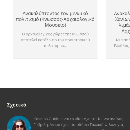
Ανακαλύπτοντας τον μινωικό
Ανακαλ
πολιτισμό (Κνωσσός-Αρχαιολογικό
Χανίων
Μουσείο)
λιμά
Αρχ
Ο αρχαιολογικός χώρος της Κνωσσού
αποτελεί κατάλοιπο του προϊστορικού
Μια από
πολιτισμού...
Ελλάδας,
Σχετικά
Kosmos Guide είναι το alter ego της Κωνσταντίνας
Γαβρίλη. Αν και έχει σπουδάσει Γαλλική Φιλολογία,