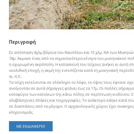
Περιγραφή
Σε απόσταση 4χλμ βόρεια του Ναυπλίου και 15 χλμ. ΝΑ των Μυκηνών
18μ. Άκμασε ένας από τα σημαντικότερα κέντρα του μυκηναϊκού πο
η οχυρωμένη ακρόπολη. Η κατασκευή του τείχους ανήκει κι αυτή στ
νεολιθική εποχή, η ακμή της εντοπίζεται κατά τη μυκηναϊκή περίοδ
αι. π.Χ..
Τα τείχη εκτείνονται σε ολόκληρο το λόφο, το ύψος τους έφτανε σχε
ανοίγονταν σε αυτά σήραγγες φτάνει έως τα 17μ. Οι πολλές σήραγγ
καταφύγιο των κατοίκων της κάτω πόλης σε περίπτωση κινδύνου. 
αλαβάστρινες πλάκες και τοιχογραφίες. Το ανάκτορο κάηκε κατά τον 
σε διαστάσεις από τα μέγαρο. Ο αρχαιολογικός χώρος έχει ανακηρ
κληρονομιάς.
ΜΕ ΕΝΔΙΑΦΕΡΕΙ!