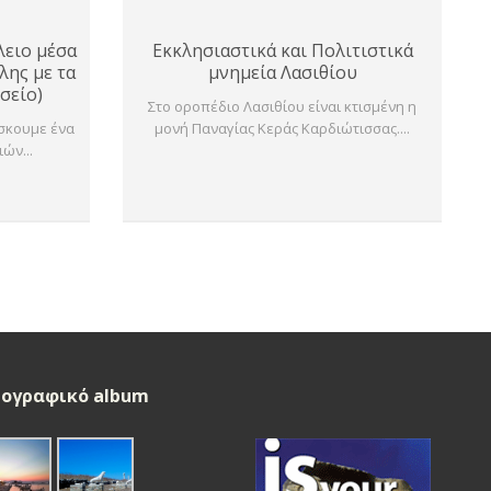
λειο μέσα
Εκκλησιαστικά και Πολιτιστικά
λης με τα
μνημεία Λασιθίου
σείο)
Στο οροπέδιο Λασιθίου είναι κτισμένη η
ίσκουμε ένα
μονή Παναγίας Κεράς Καρδιώτισσας....
ών...
ογραφικό album