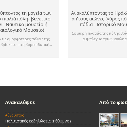
ύπτοντας τη μαγεία των
Ανακαλύπτοντας το Ηράκ
 (παλιά πόλη- βενετικό
απ’τους αιώνες (γύρος πό
νι- Ναυτικό μουσείο ή
πόδια - Ιστορικό Μου
αιολογικό Μουσείο)
Σε μικρή πλατεία της πόλης βρ
 τις ομορφότερες πόλεις της
σύμπλεγμα τριών εκκλησι
 βρίσκεται στη βορειοδυτική...
Ανακαλύψτε
Από τo φωτ
Αύγουστος
Πολιτιστικές εκδηλώσεις (Ρέθυμνο)