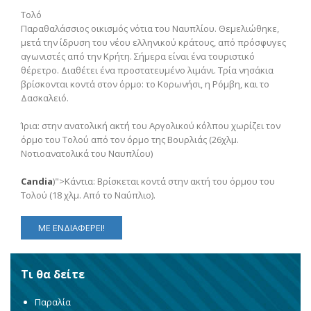
Τολό
Παραθαλάσσιος οικισμός νότια του Ναυπλίου. Θεμελιώθηκε,
μετά την ίδρυση του νέου ελληνικού κράτους, από πρόσφυγες
αγωνιστές από την Κρήτη. Σήμερα είναι ένα τουριστικό
θέρετρο. Διαθέτει ένα προστατευμένο λιμάνι. Τρία νησάκια
βρίσκονται κοντά στον όρμο: το Κορωνήσι, η Ρόμβη, και το
Δασκαλειό.
Ίρια: στην ανατολική ακτή του Αργολικού κόλπου χωρίζει τον
όρμο του Τολού από τον όρμο της Βουρλιάς (26χλμ.
Νοτιοανατολικά του Ναυπλίου)
Candia
)">Κάντια: Βρίσκεται κοντά στην ακτή του όρμου του
Τολού (18 χλμ. Από το Ναύπλιο).
ΜΕ ΕΝΔΙΑΦΕΡΕΙ!
Τι θα δείτε
Παραλία