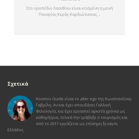
Στο οροπέδιο Λασιθίου είναι κτισμένη η μονή
Παναγίας Κεράς Καρδιώτισσας....
Σχετικά
Kosmos Guide είναι το alter ego της Κωνσταντίνας
Γαβρίλη. Αν και έχει σπουδάσει Γαλλική
Φιλολογία, και έχει εργαστεί αρκετά χρόνια ως
καθηγήτρια, τελικά την τράβηξε ο τουρισμός και
από το 2011 εργάζεται ως επίσημη ξεναγός
Ελλάδος.